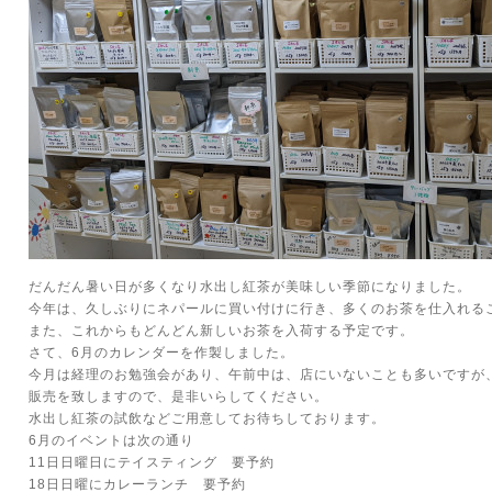
だんだん暑い日が多くなり水出し紅茶が美味しい季節になりました。
今年は、久しぶりにネパールに買い付けに行き、多くのお茶を仕入れる
また、これからもどんどん新しいお茶を入荷する予定です。
さて、6月のカレンダーを作製しました。
今月は経理のお勉強会があり、午前中は、店にいないことも多いですが
販売を致しますので、是非いらしてください。
水出し紅茶の試飲などご用意してお待ちしております。
6月のイベントは次の通り
11日日曜日にテイスティング 要予約
18日日曜にカレーランチ 要予約