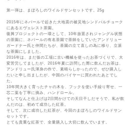
第一弾は、まぼろしのワイルドサンセットです。25g
2015年にネパールで起きた大地震の被災地シンドパルチョーク
にあるエヴェレスト茶園。
復興プロジェクトの一環として、10年放置されジャングル状態
の茶園に、ネパールの有名茶園で茶師をしていたアンドリュー
ガードナー氏と仲間たちが、茶園の立て直しの為に移り、立派
な茶園にしました。
2016年は、まだ仮の工場に古い機械を使ったお茶づくりで、大
変苦労してましたが、2016年夏に訪問した際に飲んだお茶は、
アンドリュー氏渾身の作で、素晴らしかったので、ぜひ購入し
たいと申し出ましたが、中国のバイヤーに買われたあとでし
た。
10年間大きく育ったチャの木を、フックを使い手繰り寄せ、一
芯二葉を丁寧に摘み、ハンドロール。
そしてなんと仕上げは2日間かけての天日干しだそうで、私が飲
んだのは、初めて成功した紅茶。
そして、次に成功した紅茶が、今回のまぼろしのワイルドサン
セットです。
とても貴重な紅茶で、全量購入し大切に飲んでいます。