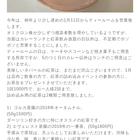
今年は、例年より少し遅めの1月11日からティールームを営業致
します。
オミクロン株が少しずつ感染者数を増やしているようですが、
当面はカレーランチと紅茶飲み放題の日以外は、不定期でボソ
ボソと営業することにしました。
ティールームの日は、ケーキやスコーンなど焼き菓子もご用意
する所存ですが、5のつく日のカレー以外はランチのご用意はご
ざいません。
美味しいネパールの紅茶は、まだまだ沢山ございますので、1月
は店内ご飲食の方で、紅茶の詰め込みイベントの参加の方に、
お茶缶をプレゼントさせていただきます。
1回1000円で、お一人様2回まで。
詰め込み用の紅茶は2種類ご用意致しました。
1）ゴルカ茶園の2018年オータムナル。
(50g1500円)
ダージリン好きの方に特にオススメの紅茶てす。
2) エヴェレスト茶園の2018年の一番茶。(50g1800円)
手揉みで茶殻は、天ぷらとしてお楽しみいただけます。渋味も
少な色、味、香り共に素晴らしい紅茶です。