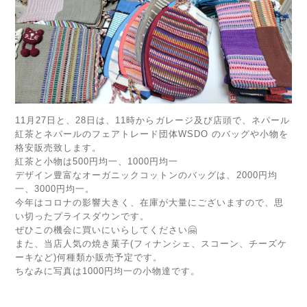
11月27日と、28日は、11時からガレージ及び店頭で、ネパール
紅茶とネパールのフェアトレード団体WSDO のバッグや小物を
格安販売致します。
紅茶と小物は500円均一、1000円均一
デザイン豊富なオーガニックコットンのバッグは、2000円均
一、3000円均一。
今年はコロナの影響大きく、在庫が大量にございますので、思
い切ったプライスダウンです。
ぜひこの機会に買いにいらしてください🤗
また、当店人気の焼き菓子(フィナンシェ、スコーン、チーズケ
ーキなど)何種類か販売予定です。
ちなみに写真は1000円均一の小物達です。