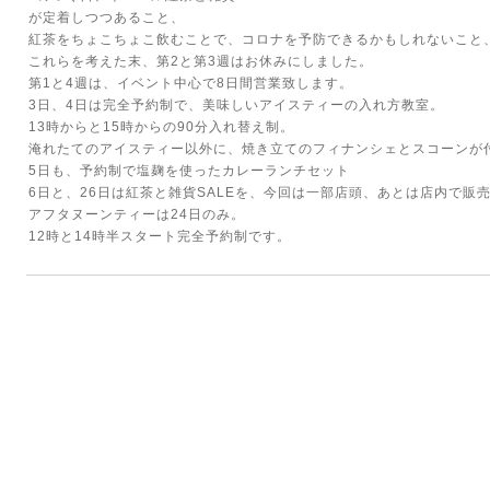
が定着しつつあること、
紅茶をちょこちょこ飲むことで、コロナを予防できるかもしれないこと
これらを考えた末、第2と第3週はお休みにしました。
第1と4週は、イベント中心で8日間営業致します。
3日、4日は完全予約制で、美味しいアイスティーの入れ方教室。
13時からと15時からの90分入れ替え制。
淹れたてのアイスティー以外に、焼き立てのフィナンシェとスコーンが
5日も、予約制で塩麹を使ったカレーランチセット
6日と、26日は紅茶と雑貨SALEを、今回は一部店頭、あとは店内で販
アフタヌーンティーは24日のみ。
12時と14時半スタート完全予約制です。